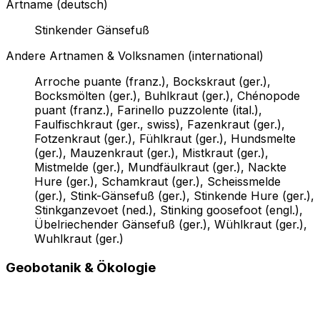
Artname (deutsch)
Stinkender Gänsefuß
Andere Artnamen & Volksnamen (international)
Arroche puante (franz.), Bockskraut (ger.),
Bocksmölten (ger.), Buhlkraut (ger.), Chénopode
puant (franz.), Farinello puzzolente (ital.),
Faulfischkraut (ger., swiss), Fazenkraut (ger.),
Fotzenkraut (ger.), Fühlkraut (ger.), Hundsmelte
(ger.), Mauzenkraut (ger.), Mistkraut (ger.),
Mistmelde (ger.), Mundfäulkraut (ger.), Nackte
Hure (ger.), Schamkraut (ger.), Scheissmelde
(ger.), Stink-Gänsefuß (ger.), Stinkende Hure (ger.),
Stinkganzevoet (ned.), Stinking goosefoot (engl.),
Übelriechender Gänsefuß (ger.), Wühlkraut (ger.),
Wuhlkraut (ger.)
Geobotanik & Ökologie