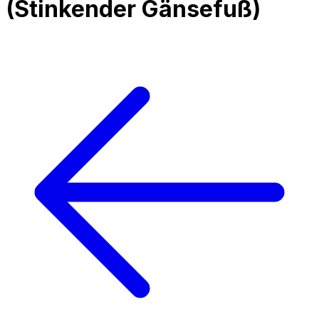
(
Stinkender Gänsefuß
)